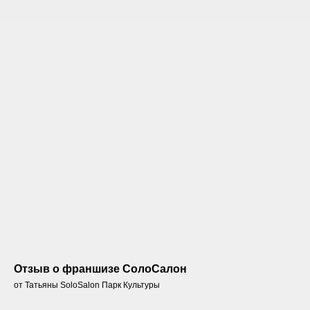
Отзыв о франшизе СолоСалон
от Татьяны SoloSalon Парк Культуры