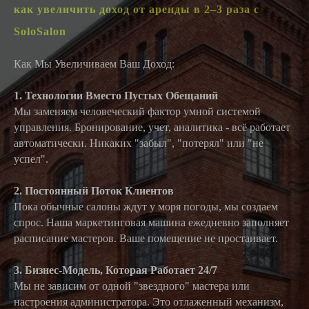
как увеличить доход от аренды в 2–3 раза с
SoloSalon
Как Мы Увеличиваем Ваш Доход:
1. Технологии Вместо Пустых Обещаний
Мы заменяем человеческий фактор умной системой
управления. Бронирование, учет, аналитика - всё работает
автоматически. Никаких "забыл", "потерял" или "не
успел".
2. Постоянный Поток Клиентов
Пока обычные салоны ждут у моря погоды, мы создаем
спрос. Наша маркетинговая машина ежедневно заполняет
расписание мастеров. Ваше помещение не простаивает.
3. Бизнес-Модель, Которая Работает 24/7
Мы не зависим от одной "звездного" мастера или
настроения администратора. Это отлаженный механизм,