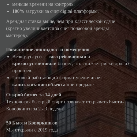
меньше времени на контроль;
100%
загрузки за счет digital-платформы.
Арендная ставка выше, чем при классической сдаче
(кратно увеличивается за счет почасовой аренды
мастеров).
Повышение ликвидности помещения
Beauty-услуги —
востребованный
и
кризисоустойчивый
бизнес, что снижает риски долгих
простоев.
Готовый работающий формат увеличивает
капитализацию объекта
при продаже.
Открой бизнес за 14 дней
Технология быстрый старт позволяет открывать Бьюти-
Коворкинги за 2 - 3 недели!
50 Бьюти Коворкингов
Мы открыли с 2019 года