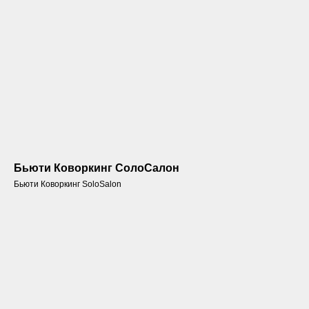
Бьюти Коворкинг СолоСалон
Бьюти Коворкинг SoloSalon