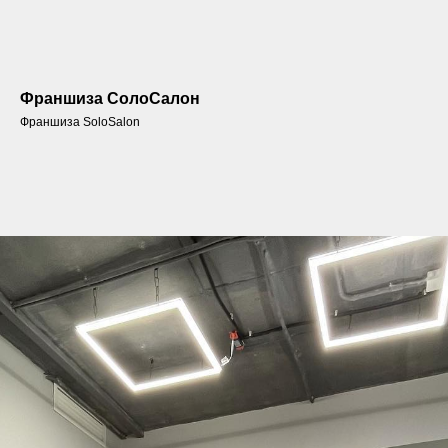
Франшиза СолоСалон
Франшиза SoloSalon